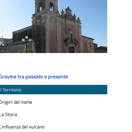
Gravina tra passato e presente
Il Territorio
Origini del nome
La Storia
L'influenza del vulcano