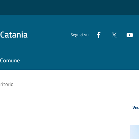
 Catania
Seguici su
il Comune
rritorio
Ved