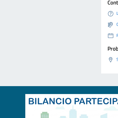
Cont
Prob