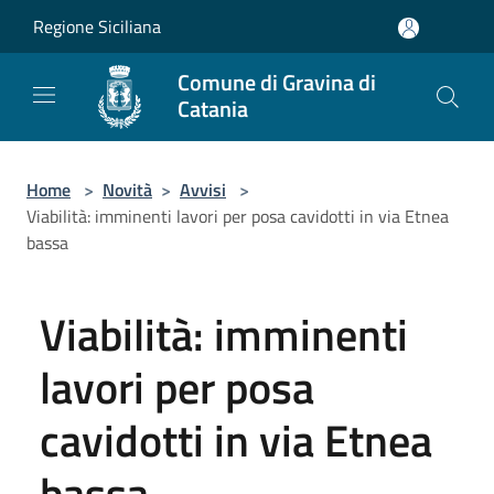
Salta al contenuto principale
Regione Siciliana
Comune di Gravina di
Catania
Home
>
Novità
>
Avvisi
>
Viabilità: imminenti lavori per posa cavidotti in via Etnea
bassa
Viabilità: imminenti
lavori per posa
cavidotti in via Etnea
bassa