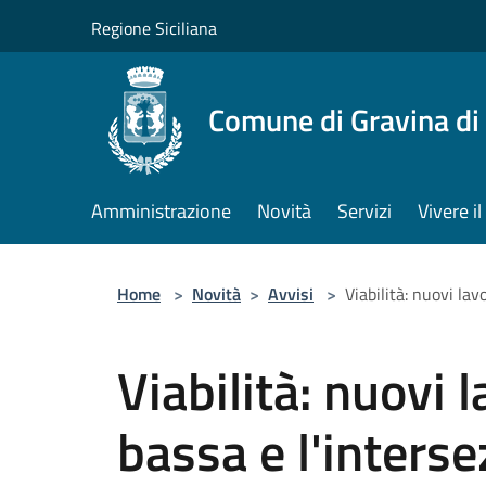
Salta al contenuto principale
Regione Siciliana
Comune di Gravina di
Amministrazione
Novità
Servizi
Vivere 
Home
>
Novità
>
Avvisi
>
Viabilità: nuovi la
Viabilità: nuovi l
bassa e l'interse