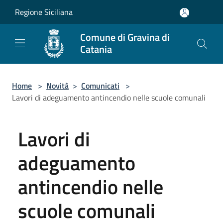
Salta al contenuto principale
Regione Siciliana
Comune di Gravina di
Catania
Home
>
Novità
>
Comunicati
>
Lavori di adeguamento antincendio nelle scuole comunali
Lavori di
adeguamento
antincendio nelle
scuole comunali