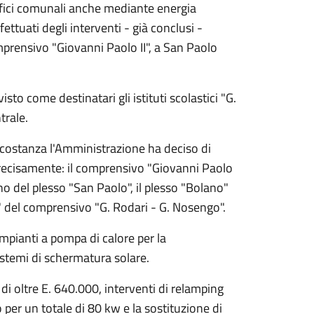
difici comunali anche mediante energia
fettuati degli interventi - già conclusi -
comprensivo "Giovanni Paolo II", a San Paolo
sto come destinatari gli istituti scolastici "G.
trale.
ircostanza l'Amministrazione ha deciso di
 e precisamente: il comprensivo "Giovanni Paolo
rno del plesso "San Paolo", il plesso "Bolano"
i" del comprensivo "G. Rodari - G. Nosengo".
 impianti a pompa di calore per la
sistemi di schermatura solare.
 di oltre E. 640.000, interventi di relamping
o per un totale di 80 kw e la sostituzione di