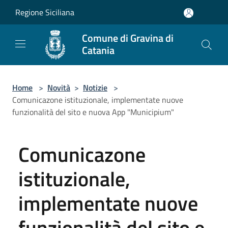
Salta al contenuto principale
Regione Siciliana
Comune di Gravina di
Catania
Home
>
Novità
>
Notizie
>
Comunicazone istituzionale, implementate nuove
funzionalità del sito e nuova App "Municipium"
Comunicazone
istituzionale,
implementate nuove
funzionalità del sito e