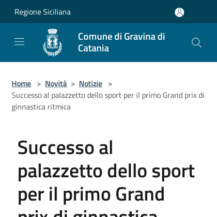
Salta al contenuto principale
Regione Siciliana
Comune di Gravina di
Catania
Home
>
Novità
>
Notizie
>
Successo al palazzetto dello sport per il primo Grand prix di
ginnastica ritmica
Successo al
palazzetto dello sport
per il primo Grand
prix di ginnastica