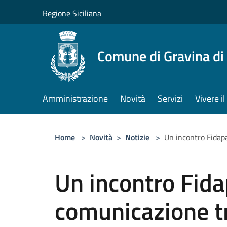
Salta al contenuto principale
Regione Siciliana
Comune di Gravina di
Amministrazione
Novità
Servizi
Vivere 
Home
>
Novità
>
Notizie
>
Un incontro Fidapa
Un incontro Fida
comunicazione tra