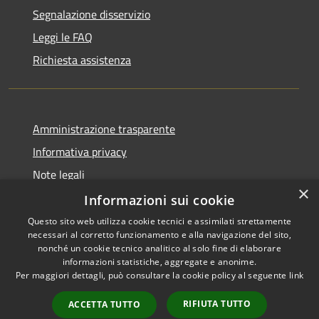
Segnalazione disservizio
Leggi le FAQ
Richiesta assistenza
Amministrazione trasparente
Informativa privacy
Note legali
×
Dichiarazione di accessibilità
Informazioni sui cookie
Questo sito web utilizza cookie tecnici e assimilati strettamente
necessari al corretto funzionamento e alla navigazione del sito,
nonché un cookie tecnico analitico al solo fine di elaborare
informazioni statistiche, aggregate e anonime.
RSS
Copyright © 2026 • Comune di
Per maggiori dettagli, può consultare la cookie policy al seguente
link
Accessibilità
Gravina di Catania • Powered
Privacy
Municipium
Accesso
by
•
RIFIUTA TUTTO
ACCETTA TUTTO