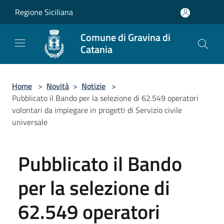
Salta al contenuto principale
Regione Siciliana
Comune di Gravina di
Catania
Home
>
Novità
>
Notizie
>
Pubblicato il Bando per la selezione di 62.549 operatori
volontari da impiegare in progetti di Servizio civile
universale
Pubblicato il Bando
per la selezione di
62.549 operatori