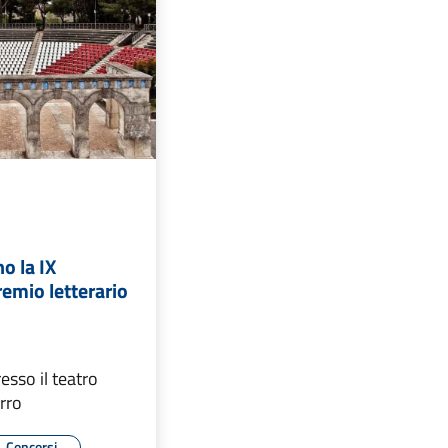
o la IX
remio letterario
esso il teatro
erro
Concorsi