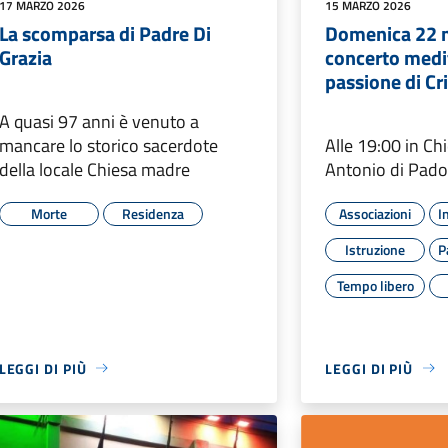
17 MARZO 2026
15 MARZO 2026
La scomparsa di Padre Di
Domenica 22 
Grazia
concerto medi
passione di Cr
A quasi 97 anni è venuto a
mancare lo storico sacerdote
Alle 19:00 in Ch
della locale Chiesa madre
Antonio di Pad
Morte
Residenza
Associazioni
I
Istruzione
P
Tempo libero
LEGGI DI PIÙ
LEGGI DI PIÙ