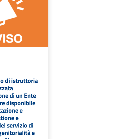
 di istruttoria
izzata
ione di un Ente
re disponibile
tazione e
tione e
el servizio di
enitorialità e