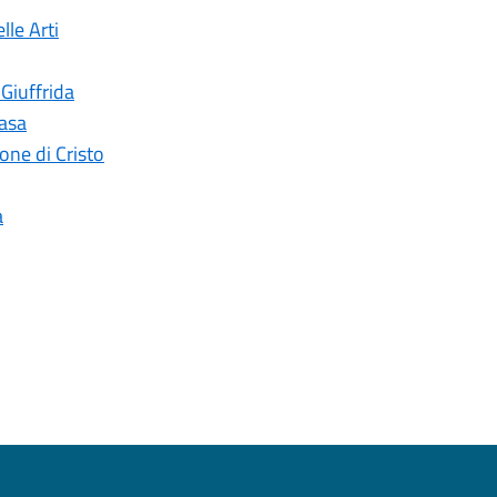
lle Arti
 Giuffrida
casa
ne di Cristo
a