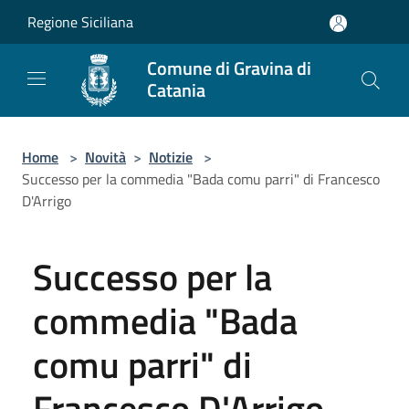
Salta al contenuto principale
Regione Siciliana
Comune di Gravina di
Catania
Home
>
Novità
>
Notizie
>
Successo per la commedia "Bada comu parri" di Francesco
D'Arrigo
Successo per la
commedia "Bada
comu parri" di
Francesco D'Arrigo