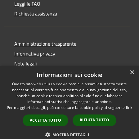
Leggi le FAQ
Richiesta assistenza
Amministrazione trasparente
Informativa privacy
Note legali
×
Dichiarazione di accessibilità
Informazioni sui cookie
Questo sito web utilizza cookie tecnici e assimilati strettamente
necessari al corretto funzionamento e alla navigazione del sito,
nonché un cookie tecnico analitico al solo fine di elaborare
informazioni statistiche, aggregate e anonime.
RSS
Copyright © 2026 • Comune di
Per maggiori dettagli, può consultare la cookie policy al seguente
link
Accessibilità
Gravina di Catania • Powered
Privacy
Municipium
Accesso
by
•
RIFIUTA TUTTO
ACCETTA TUTTO
Cookie
redazione
Mappa del sito
MOSTRA DETTAGLI