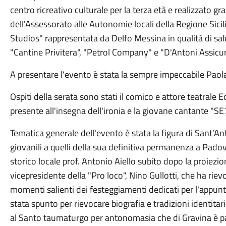
centro ricreativo culturale per la terza età e realizzato g
dell'Assessorato alle Autonomie locali della Regione Sici
Studios" rappresentata da Delfo Messina in qualità di sale
"Cantine Privitera", "Petrol Company" e "D'Antoni Assicur
A presentare l'evento è stata la sempre impeccabile Paola
Ospiti della serata sono stati il comico e attore teatrale E
presente all'insegna dell'ironia e la giovane cantante "S
Tematica generale dell'evento è stata la figura di Sant’An
giovanili a quelli della sua definitiva permanenza a Padov
storico locale prof. Antonio Aiello subito dopo la proiezi
vicepresidente della "Pro loco", Nino Gullotti, che ha rie
momenti salienti dei festeggiamenti dedicati per l'appunt
stata spunto per rievocare biografia e tradizioni identitar
al Santo taumaturgo per antonomasia che di Gravina è p