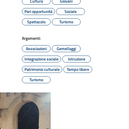
Cultura
Giovani
Pari opportunità
Sociale
Spettacolo
Turismo
Argomenti:
Associazioni
Gemellaggi
Integrazione sociale
Istruzione
Patrimonio culturale
Tempo libero
Turismo