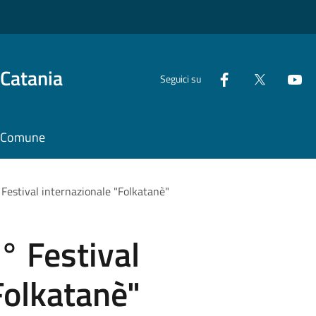
 Catania
Seguici su
il Comune
 Festival internazionale "Folkatanè"
° Festival
Folkatanè"