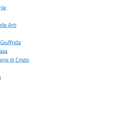
ile
lle Arti
 Giuffrida
casa
ne di Cristo
a