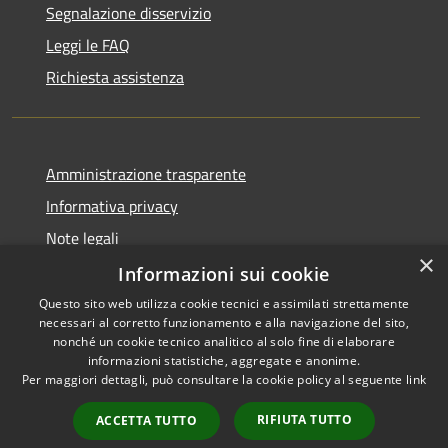
Segnalazione disservizio
Leggi le FAQ
Richiesta assistenza
Amministrazione trasparente
Informativa privacy
Note legali
×
Dichiarazione di accessibilità
Informazioni sui cookie
Questo sito web utilizza cookie tecnici e assimilati strettamente
necessari al corretto funzionamento e alla navigazione del sito,
nonché un cookie tecnico analitico al solo fine di elaborare
informazioni statistiche, aggregate e anonime.
RSS
Copyright © 2026 • Comune di
Per maggiori dettagli, può consultare la cookie policy al seguente
link
Accessibilità
Gravina di Catania • Powered
Privacy
Municipium
Accesso
by
•
RIFIUTA TUTTO
ACCETTA TUTTO
Cookie
redazione