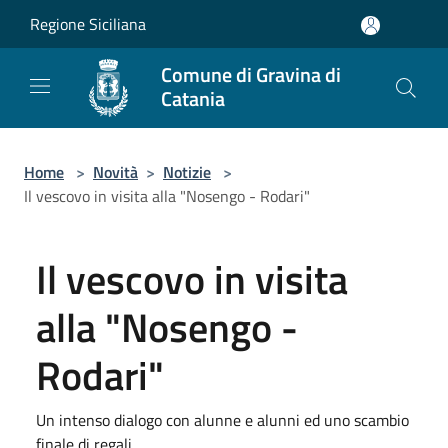
Salta al contenuto principale
Regione Siciliana
Comune di Gravina di
Catania
Home
>
Novità
>
Notizie
>
Il vescovo in visita alla "Nosengo - Rodari"
Il vescovo in visita
alla "Nosengo -
Rodari"
Un intenso dialogo con alunne e alunni ed uno scambio
finale di regali