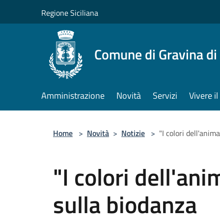
Salta al contenuto principale
Regione Siciliana
Comune di Gravina di
Amministrazione
Novità
Servizi
Vivere 
Home
>
Novità
>
Notizie
>
"I colori dell'anim
"I colori dell'an
sulla biodanza