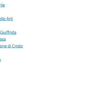
ile
lle Arti
 Giuffrida
casa
ne di Cristo
a