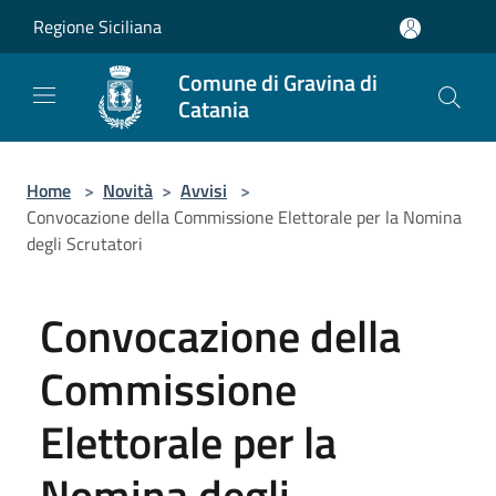
Salta al contenuto principale
Regione Siciliana
Comune di Gravina di
Catania
Home
>
Novità
>
Avvisi
>
Convocazione della Commissione Elettorale per la Nomina
degli Scrutatori
Convocazione della
Commissione
Elettorale per la
Nomina degli