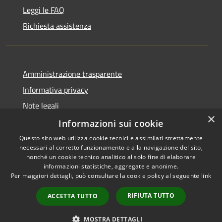
Leggi le FAQ
Richiesta assistenza
Amministrazione trasparente
Informativa privacy
Note legali
×
Dichiarazione di accessibilità
Informazioni sui cookie
Questo sito web utilizza cookie tecnici e assimilati strettamente
necessari al corretto funzionamento e alla navigazione del sito,
nonché un cookie tecnico analitico al solo fine di elaborare
informazioni statistiche, aggregate e anonime.
RSS
Copyright © 2026 • Comune di
Per maggiori dettagli, può consultare la cookie policy al seguente
link
Accessibilità
Gravina di Catania • Powered
Privacy
Municipium
Accesso
by
•
RIFIUTA TUTTO
ACCETTA TUTTO
Cookie
redazione
Mappa del sito
MOSTRA DETTAGLI