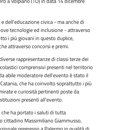
tero a Volpiano (TO) in data 14 dicembre
tà e dell'educazione civica - ma anche di
 nuove tecnologie ed inclusione - attraverso
tto i più giovani in questo duplice,
he attraverso concorsi e premi.
i diverse rappresentanze di classi terze dei
colastici comprensivi presenti nel territorio
da abile moderatore dell'evento è stato il
atania, che ha coinvolto soprattutto i più
mirate e curiosità pertinenti poste da
tituzioni presenti all'evento.
che ha portato i saluti di tutta
imo cittadino Massimiliano Giammusso,
zionale pregresso a Palermo in qualità di