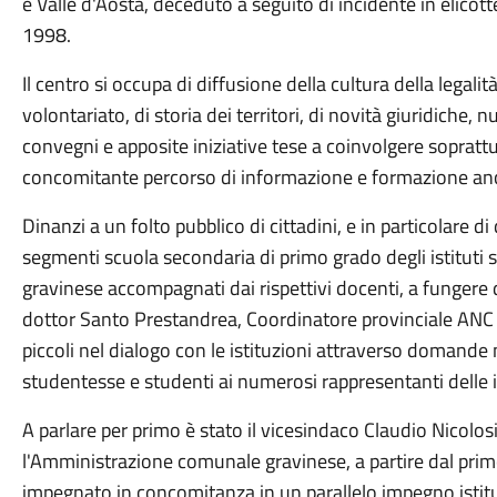
e Valle d'Aosta, deceduto a seguito di incidente in elicot
1998.
Il centro si occupa di diffusione della cultura della legali
volontariato, di storia dei territori, di novità giuridiche,
convegni e apposite iniziative tese a coinvolgere soprattu
concomitante percorso di informazione e formazione anc
Dinanzi a un folto pubblico di cittadini, e in particolare d
segmenti scuola secondaria di primo grado degli istituti s
gravinese accompagnati dai rispettivi docenti, a fungere 
dottor Santo Prestandrea, Coordinatore provinciale ANC C
piccoli nel dialogo con le istituzioni attraverso domande 
studentesse e studenti ai numerosi rappresentanti delle is
A parlare per primo è stato il vicesindaco Claudio Nicolosi 
l'Amministrazione comunale gravinese, a partire dal pr
impegnato in concomitanza in un parallelo impegno istitu