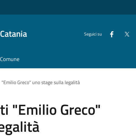
 Catania
Seguici su
il Comune
i "Emilio Greco" uno stage sulla legalità
rti "Emilio Greco"
egalità