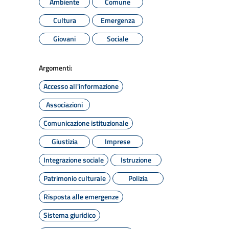
Ambiente
Comune
Cultura
Emergenza
Giovani
Sociale
Argomenti:
Accesso all'informazione
Associazioni
Comunicazione istituzionale
Giustizia
Imprese
Integrazione sociale
Istruzione
Patrimonio culturale
Polizia
Risposta alle emergenze
Sistema giuridico