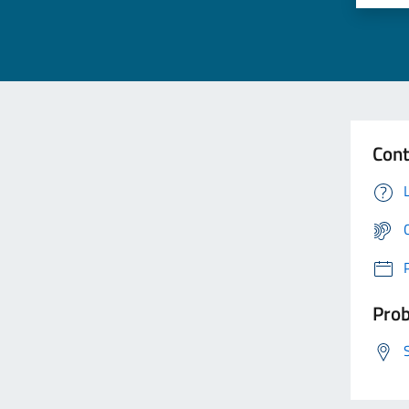
Cont
Prob