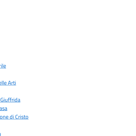
ile
lle Arti
 Giuffrida
casa
ne di Cristo
a