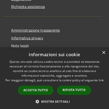
Richiesta assistenza
Amministrazione trasparente
Informativa privacy
Note legali
×
Dichiarazione di accessibilità
Informazioni sui cookie
Questo sito web utilizza cookie tecnici e assimilati strettamente
necessari al corretto funzionamento e alla navigazione del sito,
nonché un cookie tecnico analitico al solo fine di elaborare
informazioni statistiche, aggregate e anonime.
RSS
Copyright © 2026 • Comune di
Per maggiori dettagli, può consultare la cookie policy al seguente
link
Accessibilità
Gravina di Catania • Powered
Privacy
Municipium
Accesso
by
•
RIFIUTA TUTTO
ACCETTA TUTTO
Cookie
redazione
Mappa del sito
MOSTRA DETTAGLI