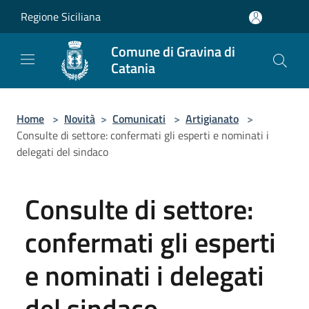
Salta al contenuto principale
Regione Siciliana
Comune di Gravina di
Catania
Home
>
Novità
>
Comunicati
>
Artigianato
>
Consulte di settore: confermati gli esperti e nominati i
delegati del sindaco
Consulte di settore:
confermati gli esperti
e nominati i delegati
del sindaco