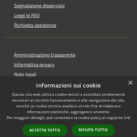
Segnalazione disservizio
Leggi le FAQ
Richiesta assistenza
Amministrazione trasparente
Informativa privacy
Note legali
×
Dichiarazione di accessibilità
Informazioni sui cookie
Questo sito web utilizza cookie tecnici e assimilati strettamente
necessari al corretto funzionamento e alla navigazione del sito,
nonché un cookie tecnico analitico al solo fine di elaborare
informazioni statistiche, aggregate e anonime.
RSS
Copyright © 2026 • Comune di
Per maggiori dettagli, può consultare la cookie policy al seguente
link
Accessibilità
Gravina di Catania • Powered
Privacy
Municipium
Accesso
by
•
RIFIUTA TUTTO
ACCETTA TUTTO
Cookie