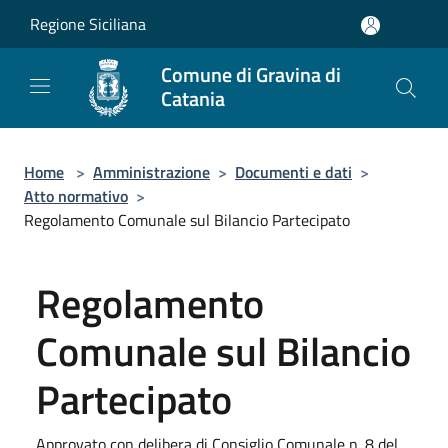
Salta al contenuto principale
Regione Siciliana
Comune di Gravina di
Catania
Home
>
Amministrazione
>
Documenti e dati
>
Atto normativo
>
Regolamento Comunale sul Bilancio Partecipato
Regolamento
Comunale sul Bilancio
Partecipato
Approvato con delibera di Consiglio Comunale n. 8 del