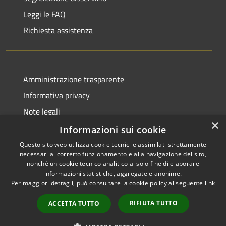
Leggi le FAQ
Richiesta assistenza
Amministrazione trasparente
Informativa privacy
Note legali
×
Dichiarazione di accessibilità
Informazioni sui cookie
Questo sito web utilizza cookie tecnici e assimilati strettamente
necessari al corretto funzionamento e alla navigazione del sito,
nonché un cookie tecnico analitico al solo fine di elaborare
informazioni statistiche, aggregate e anonime.
RSS
Copyright © 2026 • Comune di
Per maggiori dettagli, può consultare la cookie policy al seguente
link
Accessibilità
Gravina di Catania • Powered
Privacy
Municipium
Accesso
by
•
RIFIUTA TUTTO
ACCETTA TUTTO
Cookie
redazione