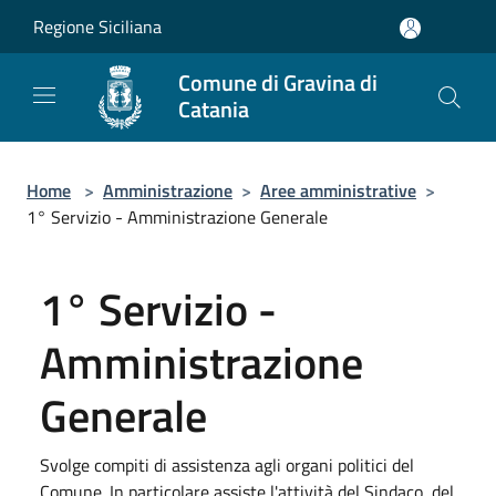
Salta al contenuto principale
Regione Siciliana
Comune di Gravina di
Catania
Home
>
Amministrazione
>
Aree amministrative
>
1° Servizio - Amministrazione Generale
1° Servizio -
Amministrazione
Generale
Svolge compiti di assistenza agli organi politici del
Comune. In particolare assiste l'attività del Sindaco, del