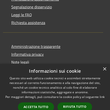
Segnalazione disservizio
Leggi le FAQ
Richiesta assistenza
Amministrazione trasparente
Informativa privacy
Note legali
×
Dichiarazione di accessibilità
Informazioni sui cookie
Questo sito web utilizza cookie tecnici e assimilati strettamente
necessari al corretto funzionamento e alla navigazione del sito,
nonché un cookie tecnico analitico al solo fine di elaborare
informazioni statistiche, aggregate e anonime.
RSS
Copyright © 2026 • Comune di
Per maggiori dettagli, può consultare la cookie policy al seguente
link
Accessibilità
Gravina di Catania • Powered
Privacy
Municipium
Accesso
by
•
RIFIUTA TUTTO
ACCETTA TUTTO