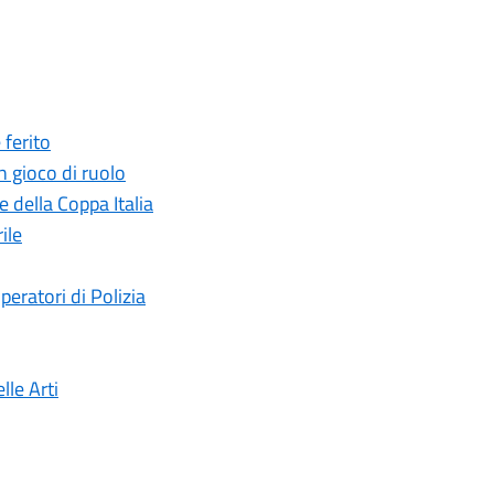
 ferito
n gioco di ruolo
 della Coppa Italia
ile
peratori di Polizia
lle Arti