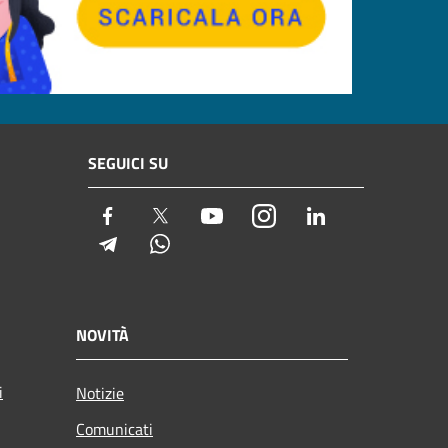
SEGUICI SU
Facebook
Twitter
Youtube
Instagram
LinkedIn
Telegram
Whatsapp
NOVITÀ
i
Notizie
Comunicati