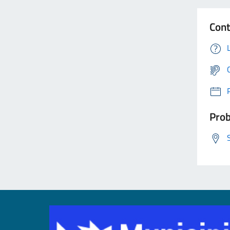
Cont
Prob