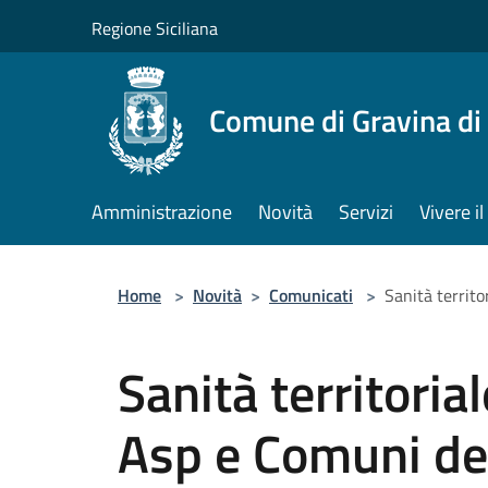
Salta al contenuto principale
Regione Siciliana
Comune di Gravina di
Amministrazione
Novità
Servizi
Vivere 
Home
>
Novità
>
Comunicati
>
Sanità territo
Sanità territoria
Asp e Comuni de