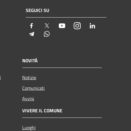
SEGUICI SU
Facebook
Twitter
Youtube
Instagram
LinkedIn
Telegram
Whatsapp
NOVITÀ
i
Notizie
Comunicati
Avvisi
VIVERE IL COMUNE
Luoghi