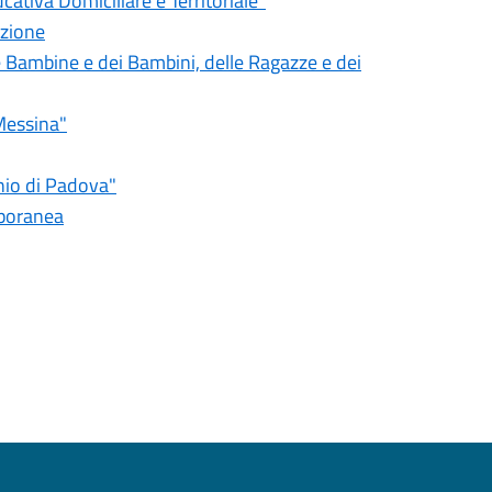
cativa Domiciliare e Territoriale"
azione
e Bambine e dei Bambini, delle Ragazze e dei
Messina"
nio di Padova"
mporanea