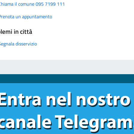
Chiama il comune 095 7199 111
Prenota un appuntamento
lemi in città
Segnala disservizio