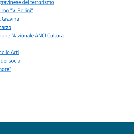
 gravinese del terrorismo
imo "V. Bellini"
a Gravina
marzo
sione Nazionale ANCI Cultura
elle Arti
dei social
more"