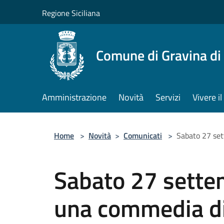
Salta al contenuto principale
Regione Siciliana
Comune di Gravina di
Amministrazione
Novità
Servizi
Vivere 
Home
>
Novità
>
Comunicati
>
Sabato 27 set
Sabato 27 settem
una commedia di