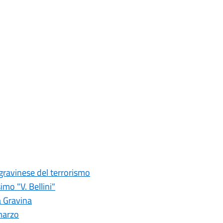
 gravinese del terrorismo
imo "V. Bellini"
a Gravina
marzo