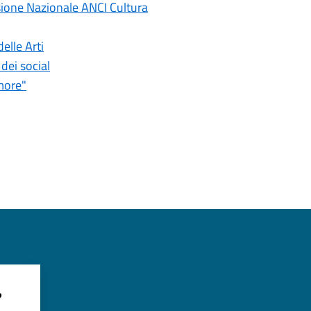
sione Nazionale ANCI Cultura
elle Arti
dei social
more"
?