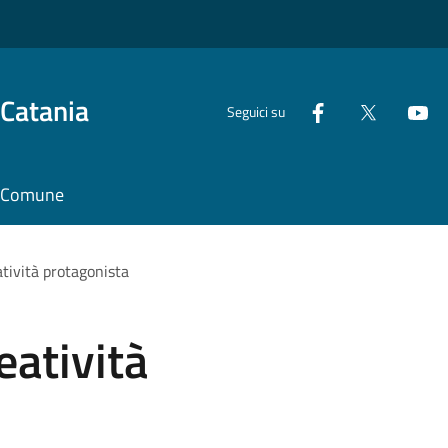
 Catania
Seguici su
il Comune
atività protagonista
eatività