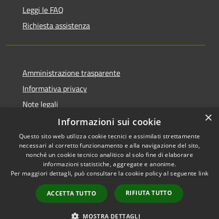
Leggi le FAQ
Richiesta assistenza
Amministrazione trasparente
Informativa privacy
Note legali
×
Dichiarazione di accessibilità
Informazioni sui cookie
Questo sito web utilizza cookie tecnici e assimilati strettamente
necessari al corretto funzionamento e alla navigazione del sito,
nonché un cookie tecnico analitico al solo fine di elaborare
informazioni statistiche, aggregate e anonime.
RSS
Copyright © 2026 • Comune di
Per maggiori dettagli, può consultare la cookie policy al seguente
link
Accessibilità
Gravina di Catania • Powered
Privacy
Municipium
Accesso
by
•
RIFIUTA TUTTO
ACCETTA TUTTO
Cookie
redazione
Mappa del sito
MOSTRA DETTAGLI