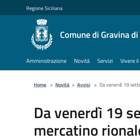
Salta al contenuto principale
Regione Siciliana
Comune di Gravina di
Amministrazione
Novità
Servizi
Vivere 
Home
>
Novità
>
Avvisi
>
Da venerdì 19 sett
Da venerdì 19 se
mercatino rional