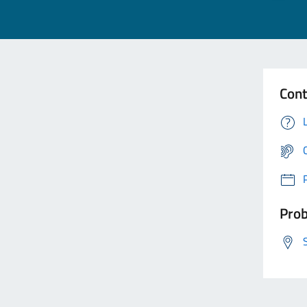
Cont
Prob