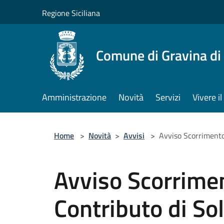
Salta al contenuto principale
Regione Siciliana
Comune di Gravina di
Amministrazione
Novità
Servizi
Vivere 
Home
>
Novità
>
Avvisi
>
Avviso Scorrimento
Avviso Scorrime
Contributo di So