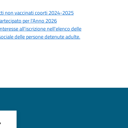
tti non vaccinati coorti 2024-2025
Partecipato per l'Anno 2026
teresse all'iscrizione nell'elenco delle
 sociale delle persone detenute adulte.
?