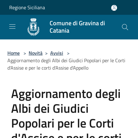
Salta al contenuto principale
Regione Siciliana
Comune di Gravina di
Catania
Home
>
Novità
>
Avvisi
>
Aggiornamento degli Albi dei Giudici Popolari per le Corti
d'Assise e per le corti d'Assise d'Appello
Aggiornamento degli
Albi dei Giudici
Popolari per le Corti
d'Assise e per le corti