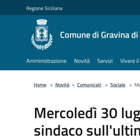
Salta al contenuto principale
Regione Siciliana
Comune di Gravina di
Amministrazione
Novità
Servizi
Vivere 
Home
>
Novità
>
Comunicati
>
Sociale
>
Me
Mercoledì 30 lugl
sindaco sull'ulti