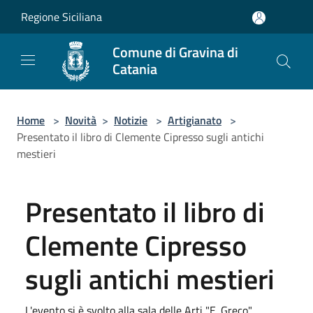
Salta al contenuto principale
Regione Siciliana
Comune di Gravina di
Catania
Home
>
Novità
>
Notizie
>
Artigianato
>
Presentato il libro di Clemente Cipresso sugli antichi
mestieri
Presentato il libro di
Clemente Cipresso
sugli antichi mestieri
L'evento si è svolto alla sala delle Arti "E. Greco"