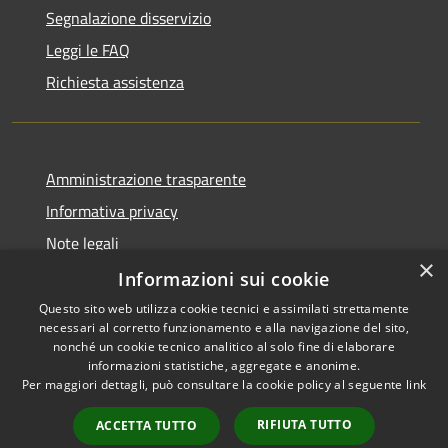
Segnalazione disservizio
Leggi le FAQ
Richiesta assistenza
Amministrazione trasparente
Informativa privacy
Note legali
×
Dichiarazione di accessibilità
Informazioni sui cookie
Questo sito web utilizza cookie tecnici e assimilati strettamente
necessari al corretto funzionamento e alla navigazione del sito,
nonché un cookie tecnico analitico al solo fine di elaborare
informazioni statistiche, aggregate e anonime.
RSS
Copyright © 2026 • Comune di
Per maggiori dettagli, può consultare la cookie policy al seguente
link
Accessibilità
Gravina di Catania • Powered
Privacy
Municipium
Accesso
by
•
RIFIUTA TUTTO
ACCETTA TUTTO