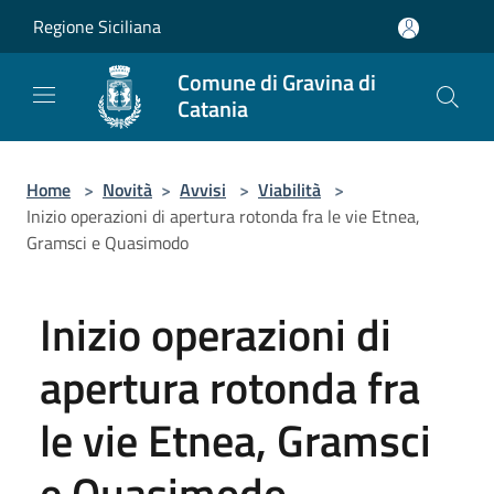
Salta al contenuto principale
Regione Siciliana
Comune di Gravina di
Catania
Home
>
Novità
>
Avvisi
>
Viabilità
>
Inizio operazioni di apertura rotonda fra le vie Etnea,
Gramsci e Quasimodo
Inizio operazioni di
apertura rotonda fra
le vie Etnea, Gramsci
e Quasimodo