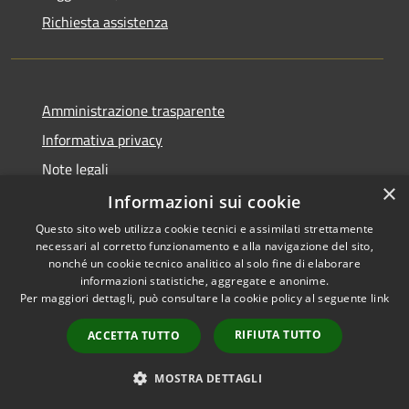
Richiesta assistenza
Amministrazione trasparente
Informativa privacy
Note legali
×
Dichiarazione di accessibilità
Informazioni sui cookie
Questo sito web utilizza cookie tecnici e assimilati strettamente
necessari al corretto funzionamento e alla navigazione del sito,
nonché un cookie tecnico analitico al solo fine di elaborare
informazioni statistiche, aggregate e anonime.
RSS
Copyright © 2026 • Comune di
Per maggiori dettagli, può consultare la cookie policy al seguente
link
Accessibilità
Gravina di Catania • Powered
Privacy
Municipium
Accesso
by
•
RIFIUTA TUTTO
ACCETTA TUTTO
Cookie
redazione
Mappa del sito
MOSTRA DETTAGLI