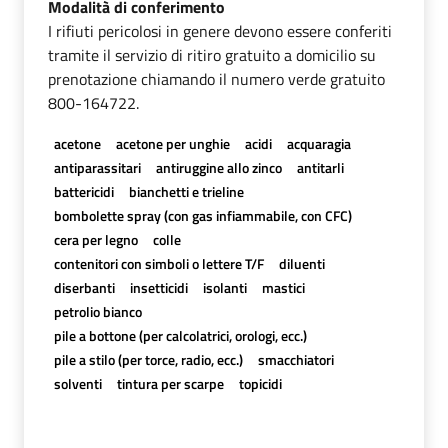
Modalità di conferimento
I rifiuti pericolosi in genere devono essere conferiti
tramite il servizio di ritiro gratuito a domicilio su
prenotazione chiamando il numero verde gratuito
800-164722.
acetone
acetone per unghie
acidi
acquaragia
antiparassitari
antiruggine allo zinco
antitarli
battericidi
bianchetti e trieline
bombolette spray (con gas infiammabile, con CFC)
cera per legno
colle
contenitori con simboli o lettere T/F
diluenti
diserbanti
insetticidi
isolanti
mastici
petrolio bianco
pile a bottone (per calcolatrici, orologi, ecc.)
pile a stilo (per torce, radio, ecc.)
smacchiatori
solventi
tintura per scarpe
topicidi