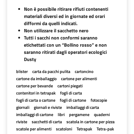
Non è possibile ritirare rifiuti contenenti
materiali diversi ed in giornate ed orari
difformi da quelli indicati.
Non utilizzare il sacchetto nero
Tutti i sacchi non conformi saranno
etichettati con un “Bollino rosso” e non
saranno ritirati dagli operatori ecologici
Dusty
blister
carta da pacchi pulita
cartoncino
cartone da imballaggio
cartone per alimenti
cartone per bevande
cartoni piegati
contenitori in tetrapak
fogli di carta
fogli di carta o cartone
fogli di cartone
fotocopie
giornali
giornali e riviste
imballaggi di carta
imballaggi di cartone
libri
pergamene
quaderni
riviste
sacchetti di carta
scatola in cartone per pizza
scatole per alimenti
scatoloni
Tetrapak
Tetra-pak