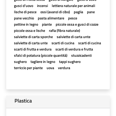
gusci d'uovo
incensi
lettiera naturale per animali
lische di pesce
ossi (avanzi di cibo)
paglia
pane
pane vecchio
pasta alimentare
pesce
pettine in legno
piante
piccole ossa e gusci di cozze
piccole ossa e lische
rafia (fibra naturale)
salviette di carta sporche
salviette di carta unte
salviette di carta unte
scarti di cucina
scarti di cucina
scarti di frutta e verdura
scarti di verdura e frutta
sfalci di potatura (piccole quantità)
stuzzicadenti
sughero
tagliere in legno
tappi sughero
terriccio per piante
uova
verdura
Plastica