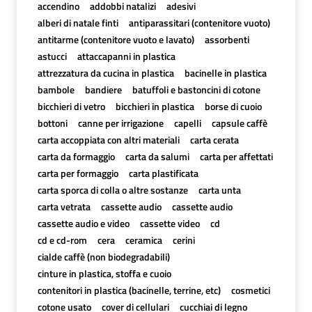
accendino
addobbi natalizi
adesivi
alberi di natale finti
antiparassitari (contenitore vuoto)
antitarme (contenitore vuoto e lavato)
assorbenti
astucci
attaccapanni in plastica
attrezzatura da cucina in plastica
bacinelle in plastica
bambole
bandiere
batuffoli e bastoncini di cotone
bicchieri di vetro
bicchieri in plastica
borse di cuoio
bottoni
canne per irrigazione
capelli
capsule caffè
carta accoppiata con altri materiali
carta cerata
carta da formaggio
carta da salumi
carta per affettati
carta per formaggio
carta plastificata
carta sporca di colla o altre sostanze
carta unta
carta vetrata
cassette audio
cassette audio
cassette audio e video
cassette video
cd
cd e cd-rom
cera
ceramica
cerini
cialde caffè (non biodegradabili)
cinture in plastica, stoffa e cuoio
contenitori in plastica (bacinelle, terrine, etc)
cosmetici
cotone usato
cover di cellulari
cucchiai di legno