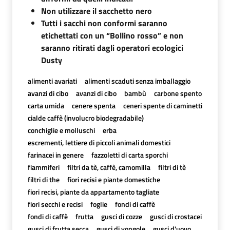
Non utilizzare il sacchetto nero
Tutti i sacchi non conformi saranno
etichettati con un “Bollino rosso” e non
saranno ritirati dagli operatori ecologici
Dusty
alimenti avariati
alimenti scaduti senza imballaggio
avanzi di cibo
avanzi di cibo
bambù
carbone spento
carta umida
cenere spenta
ceneri spente di caminetti
cialde caffè (involucro biodegradabile)
conchiglie e molluschi
erba
escrementi, lettiere di piccoli animali domestici
farinacei in genere
fazzoletti di carta sporchi
fiammiferi
filtri da tè, caffè, camomilla
filtri di tè
filtri di the
fiori recisi e piante domestiche
fiori recisi, piante da appartamento tagliate
fiori secchi e recisi
foglie
fondi di caffè
fondi di caffè
frutta
gusci di cozze
gusci di crostacei
gusci di frutta secca
gusci di vongole
gusci d'uovo