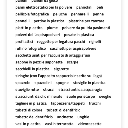
palloni
palloni da gioco
panni elettrostatici per la polvere
pannolini
peli
pellicola fotografica
peluche
pennarelli
penne
pennelli
pettine in plastica
piastrine per zanzare
piatti in plastica
piume
polvere da pulizia pavimenti
polveri dell'aspirapoolveri
posate in plastica
profilattici
reggette per legatura pacchi
righelli
rullino fotografico
sacchetti per aspirapolvere
sacchetti usati per l’acquisto di ortaggi sfusi
sapone in pezzi e saponette
scarpe
secchielli in plastica
sigarette
siringhe (con l'apposito cappuccio inserito sull'ago)
spazzole
spazzolini
spugne
stoviglie in plastica
stoviglie rotte
stracci
stracci unti da acquaragia
stracci unti da olio minerale
suole per scarpe
sveglie
tagliere in plastica
tappezzeria/tappeti
trucchi
tubetti di colore
tubetti di dentifricio
tubetto del dentifricio
uncinetto
unghie
vasi in plastica
vasi in terracotta
videocassette