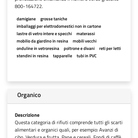
800-164722.
damigiane
grosse taniche
imballaggi per elettrodomestici non in cartone
lastre di vetro intere e specchi
materassi
mobilio da giardino in resina
mobili vecchi
onduline in vetroresina
poltrone e divani
reti per letti
stendini in resina
tapparelle
tubi in PVC
Organico
Descrizione
Questa categoria di rifiuti comprende tutti gli scarti
alimentari e organici quali, per esempio: Avanzi di
cibo, Verdura e frutta, Pane e cereali, Fondi di caffè,