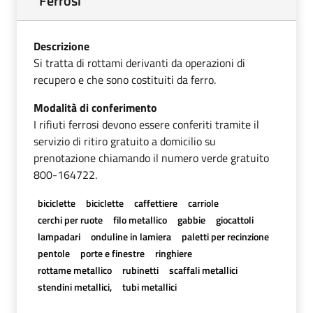
Ferrosi
Descrizione
Si tratta di rottami derivanti da operazioni di
recupero e che sono costituiti da ferro.
Modalità di conferimento
I rifiuti ferrosi devono essere conferiti tramite il
servizio di ritiro gratuito a domicilio su
prenotazione chiamando il numero verde gratuito
800-164722.
biciclette
biciclette
caffettiere
carriole
cerchi per ruote
filo metallico
gabbie
giocattoli
lampadari
onduline in lamiera
paletti per recinzione
pentole
porte e finestre
ringhiere
rottame metallico
rubinetti
scaffali metallici
stendini metallici,
tubi metallici