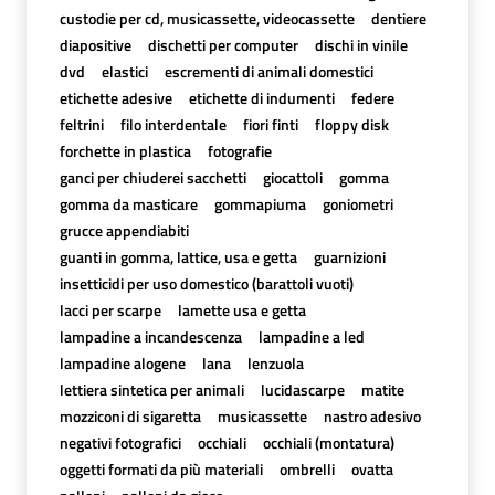
custodie per cd, musicassette, videocassette
dentiere
diapositive
dischetti per computer
dischi in vinile
dvd
elastici
escrementi di animali domestici
etichette adesive
etichette di indumenti
federe
feltrini
filo interdentale
fiori finti
floppy disk
forchette in plastica
fotografie
ganci per chiuderei sacchetti
giocattoli
gomma
gomma da masticare
gommapiuma
goniometri
grucce appendiabiti
guanti in gomma, lattice, usa e getta
guarnizioni
insetticidi per uso domestico (barattoli vuoti)
lacci per scarpe
lamette usa e getta
lampadine a incandescenza
lampadine a led
lampadine alogene
lana
lenzuola
lettiera sintetica per animali
lucidascarpe
matite
mozziconi di sigaretta
musicassette
nastro adesivo
negativi fotografici
occhiali
occhiali (montatura)
oggetti formati da più materiali
ombrelli
ovatta