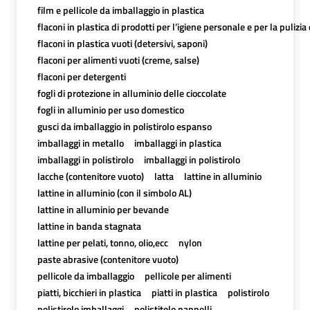
film e pellicole da imballaggio in plastica
flaconi in plastica di prodotti per l’igiene personale e per la pulizia
flaconi in plastica vuoti (detersivi, saponi)
flaconi per alimenti vuoti (creme, salse)
flaconi per detergenti
fogli di protezione in alluminio delle cioccolate
fogli in alluminio per uso domestico
gusci da imballaggio in polistirolo espanso
imballaggi in metallo
imballaggi in plastica
imballaggi in polistirolo
imballaggi in polistirolo
lacche (contenitore vuoto)
latta
lattine in alluminio
lattine in alluminio (con il simbolo AL)
lattine in alluminio per bevande
lattine in banda stagnata
lattine per pelati, tonno, olio,ecc
nylon
paste abrasive (contenitore vuoto)
pellicole da imballaggio
pellicole per alimenti
piatti, bicchieri in plastica
piatti in plastica
polistirolo
polistirolo imballaggi
polistitolo pannelli