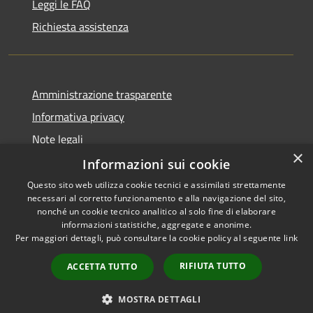
Leggi le FAQ
Richiesta assistenza
Amministrazione trasparente
Informativa privacy
Note legali
×
Dichiarazione di accessibilità
Informazioni sui cookie
Questo sito web utilizza cookie tecnici e assimilati strettamente
necessari al corretto funzionamento e alla navigazione del sito,
nonché un cookie tecnico analitico al solo fine di elaborare
informazioni statistiche, aggregate e anonime.
RSS
Copyright © 2026 • Comune di
Per maggiori dettagli, può consultare la cookie policy al seguente
link
Accessibilità
Gravina di Catania • Powered
Privacy
Municipium
Accesso
by
•
RIFIUTA TUTTO
ACCETTA TUTTO
Cookie
redazione
Mappa del sito
MOSTRA DETTAGLI