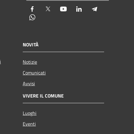
Facebook
Twitter
Youtube
LinkedIn
Telegram
Whatsapp
NOVITÀ
i
Notizie
Comunicati
Avvisi
VIVERE IL COMUNE
Luoghi
Eventi