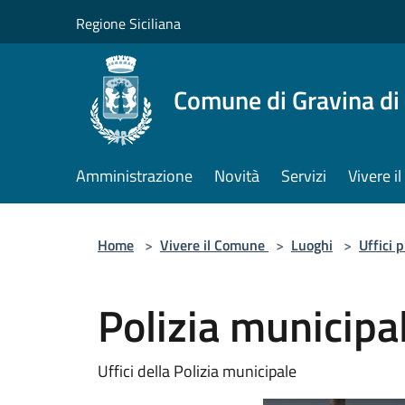
Salta al contenuto principale
Regione Siciliana
Comune di Gravina di
Amministrazione
Novità
Servizi
Vivere 
Home
>
Vivere il Comune
>
Luoghi
>
Uffici 
Polizia municipa
Uffici della Polizia municipale