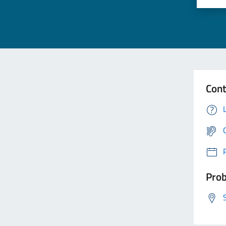
Cont
Prob