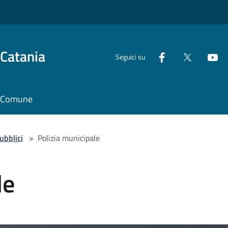
 Catania
Seguici su
il Comune
pubblici
>
Polizia municipale
le