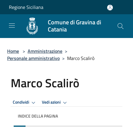
Salta al contenuto principale
Regione Siciliana
Comune di Gravina di
Catania
Home
>
Amministrazione
>
Personale amministrativo
>
Marco Scalirò
Marco Scalirò
Condividi
Vedi azioni
INDICE DELLA PAGINA