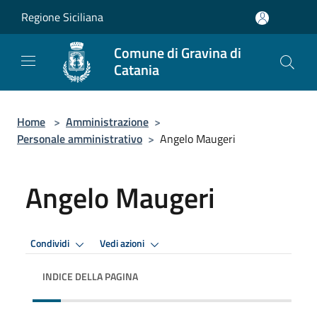
Salta al contenuto principale
Regione Siciliana
Comune di Gravina di
Catania
Home
>
Amministrazione
>
Personale amministrativo
>
Angelo Maugeri
Angelo Maugeri
Condividi
Vedi azioni
INDICE DELLA PAGINA