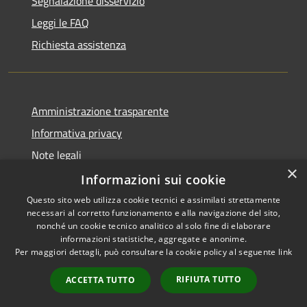
Segnalazione disservizio
Leggi le FAQ
Richiesta assistenza
Amministrazione trasparente
Informativa privacy
Note legali
×
Dichiarazione di accessibilità
Informazioni sui cookie
Questo sito web utilizza cookie tecnici e assimilati strettamente
necessari al corretto funzionamento e alla navigazione del sito,
nonché un cookie tecnico analitico al solo fine di elaborare
informazioni statistiche, aggregate e anonime.
RSS
Copyright © 2026 • Comune di
Per maggiori dettagli, può consultare la cookie policy al seguente
link
Accessibilità
Gravina di Catania • Powered
Privacy
Municipium
Accesso
by
•
RIFIUTA TUTTO
ACCETTA TUTTO
Cookie
redazione