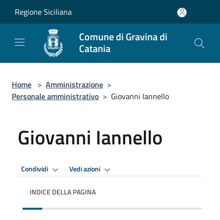
Salta al contenuto principale
Regione Siciliana
Comune di Gravina di
Catania
Home
>
Amministrazione
>
Personale amministrativo
>
Giovanni Iannello
Giovanni Iannello
Condividi
Vedi azioni
INDICE DELLA PAGINA