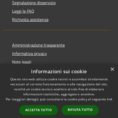
Segnalazione disservizio
Leggi le FAQ
Richiesta assistenza
Amministrazione trasparente
Informativa privacy
Note legali
×
Dichiarazione di accessibilità
Informazioni sui cookie
Questo sito web utilizza cookie tecnici e assimilati strettamente
necessari al corretto funzionamento e alla navigazione del sito,
nonché un cookie tecnico analitico al solo fine di elaborare
informazioni statistiche, aggregate e anonime.
RSS
Copyright © 2026 • Comune di
Per maggiori dettagli, può consultare la cookie policy al seguente
link
Accessibilità
Gravina di Catania • Powered
Privacy
Municipium
Accesso
by
•
RIFIUTA TUTTO
ACCETTA TUTTO
Cookie
redazione