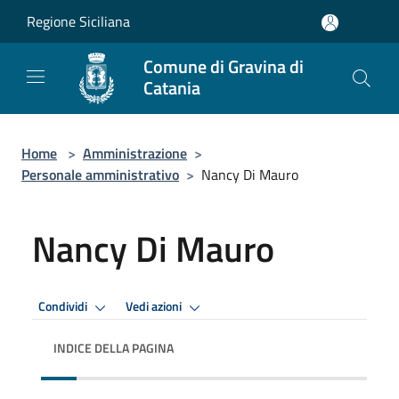
Salta al contenuto principale
Regione Siciliana
Comune di Gravina di
Catania
Home
>
Amministrazione
>
Personale amministrativo
>
Nancy Di Mauro
Nancy Di Mauro
Condividi
Vedi azioni
INDICE DELLA PAGINA