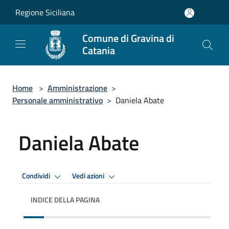
Salta al contenuto principale
Regione Siciliana
Comune di Gravina di
Catania
Home
>
Amministrazione
>
Personale amministrativo
>
Daniela Abate
Daniela Abate
Condividi
Vedi azioni
INDICE DELLA PAGINA